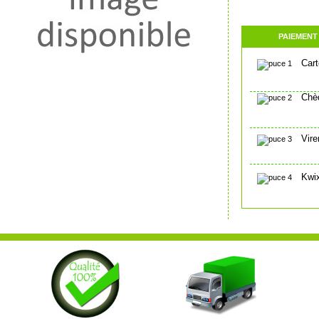
PAIEMENT
Cart
Chè
Vire
Kwix